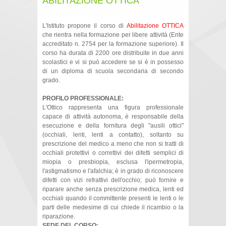
ABILITAZIONE OTTICA
L'Istituto propone il corso di
Abilitazione OTTICA
che rientra nella formazione per libere attività (Ente
accreditato n. 2754 per la formazione superiore). Il
corso ha durata di 2200 ore distribuite in due anni
scolastici e vi si può accedere se si è in possesso
di un diploma di scuola secondaria di secondo
grado.
PROFILO PROFESSIONALE:
L'Ottico rappresenta una figura professionale
capace di attività autonoma, è responsabile della
esecuzione e della fornitura degli "ausili ottici"
(occhiali, lenti, lenti a contatto), soltanto su
prescrizione del medico a meno che non si tratti di
occhiali protettivi o correttivi dei difetti semplici di
miopia o presbiopia, esclusa l'ipermetropia,
l'astigmatismo e l'afalchia; è in grado di riconoscere
difetti con vizi refrattivi dell'occhio; può fornire e
riparare anche senza prescrizione medica, lenti ed
occhiali quando il committente presenti le lenti o le
parti delle medesime di cui chiede il ricambio o la
riparazione.
SEDE DEL CORSO: