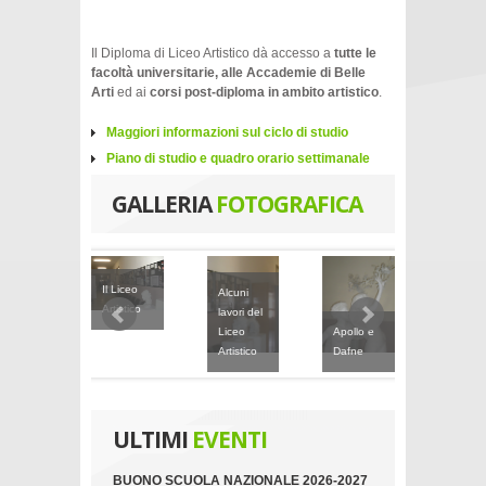
Il Diploma di Liceo Artistico dà accesso a
tutte le
facoltà universitarie, alle Accademie di Belle
Arti
ed ai
corsi post-diploma in ambito artistico
.
Maggiori informazioni sul ciclo di studio
Piano di studio e quadro orario settimanale
GALLERIA
FOTOGRAFICA
udio
i
rdini di
Il Liceo
Alcuni
azza
Artistico
lavori del
a
Liceo
Apollo e
Busto i
Artistico
Dafne
gesso
ULTIMI
EVENTI
BUONO SCUOLA NAZIONALE 2026-2027