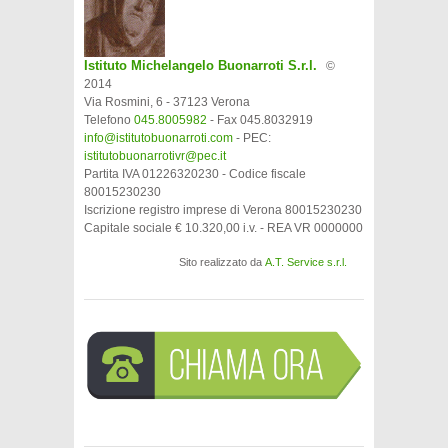
Istituto Michelangelo Buonarroti S.r.l.
©
2014
Via Rosmini, 6 - 37123 Verona
Telefono
045.8005982
- Fax 045.8032919
info@istitutobuonarroti.com
- PEC:
istitutobuonarrotivr@pec.it
Partita IVA 01226320230 - Codice fiscale
80015230230
Iscrizione registro imprese di Verona 80015230230
Capitale sociale € 10.320,00 i.v. - REA VR 0000000
Sito realizzato da
A.T. Service s.r.l.