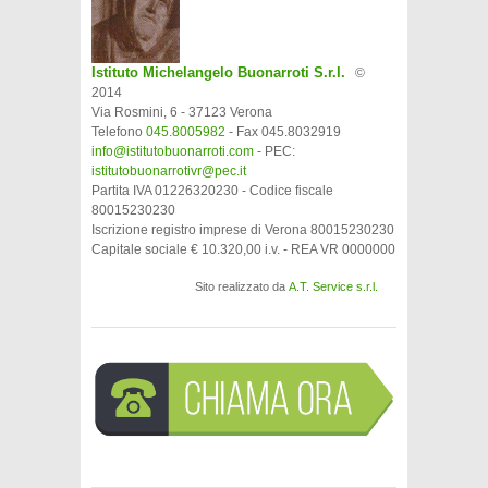
Istituto Michelangelo Buonarroti S.r.l.
©
2014
Via Rosmini, 6 - 37123 Verona
Telefono
045.8005982
- Fax 045.8032919
info@istitutobuonarroti.com
- PEC:
istitutobuonarrotivr@pec.it
Partita IVA 01226320230 - Codice fiscale
80015230230
Iscrizione registro imprese di Verona 80015230230
Capitale sociale € 10.320,00 i.v. - REA VR 0000000
Sito realizzato da
A.T. Service s.r.l.