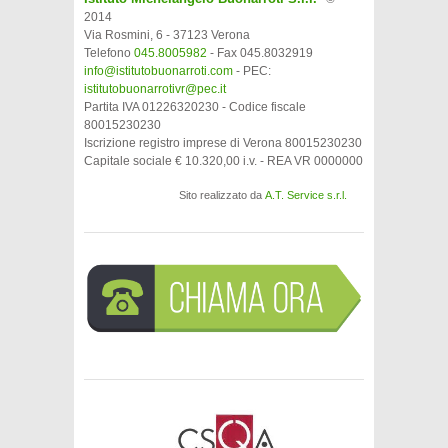
2014
Via Rosmini, 6 - 37123 Verona
Telefono
045.8005982
- Fax 045.8032919
info@istitutobuonarroti.com
- PEC:
istitutobuonarrotivr@pec.it
Partita IVA 01226320230 - Codice fiscale
80015230230
Iscrizione registro imprese di Verona 80015230230
Capitale sociale € 10.320,00 i.v. - REA VR 0000000
Sito realizzato da
A.T. Service s.r.l.