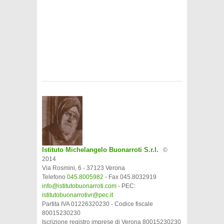
Istituto Michelangelo Buonarroti S.r.l.
©
2014
Via Rosmini, 6 - 37123 Verona
Telefono
045.8005982
- Fax 045.8032919
info@istitutobuonarroti.com
- PEC:
istitutobuonarrotivr@pec.it
Partita IVA 01226320230 - Codice fiscale
80015230230
Iscrizione registro imprese di Verona 80015230230